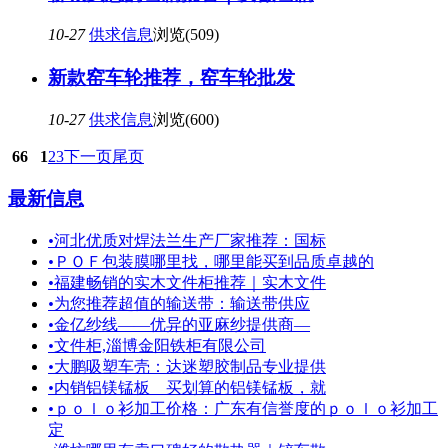
10-27
供求信息
浏览(509)
新款窑车轮推荐，窑车轮批发
10-27
供求信息
浏览(600)
66
1
2
3
下一页
尾页
最新信息
•
河北优质对焊法兰生产厂家推荐：国标
•
ＰＯＦ包装膜哪里找，哪里能买到品质卓越的
•
福建畅销的实木文件柜推荐｜实木文件
•
为您推荐超值的输送带：输送带供应
•
金亿纱线——优异的亚麻纱提供商—
•
文件柜,淄博金阳铁柜有限公司
•
大鹏吸塑车壳：达迷塑胶制品专业提供
•
内销铝镁锰板 买划算的铝镁锰板，就
•
ｐｏｌｏ衫加工价格：广东有信誉度的ｐｏｌｏ衫加工
定