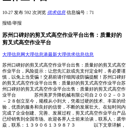
10-27 发布
592 次浏览
供求信息
信息编号：71
报错/举报
苏州口碑好的剪叉式高空作业平台出售：质量好的
剪叉式高空作业平台
大理信息网
大理信息港
最新大理供求信息信息
苏州口碑好的剪叉式高空作业平台出售：质量好的剪叉式高空
作业平台，风险提示：让您先汇款或先支付定金时，务必要谨
慎，以免上当受骗！交易前请仔细阅读防骗提醒！苏州口碑好
的剪叉式高空作业平台出售：质量好的剪叉式高空作业平台苏
州口碑好的剪叉式高空作业平台出售：质量好的剪叉式高空作
业平台 苏州美罗升降机械有限公司自２００２－０３
－２８创立至今，规模从小到大，凭着过硬的技术、丰富的经
验，优质的服务和良好的信誉，不断的发展壮大。在短时间内
完成了企业创建、完善、发展过程，剪叉式高空作业平台产品
已经销售到全国市场。欢迎各界人士前来洽谈，联系人：裘华
焱，联系：１３９０６１３９８７３ 以下文章详解，