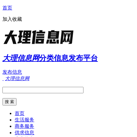
首页
加入收藏
大理信息网
分类信息发布平台
发布信息
大理信息网
首页
生活服务
商务服务
供求信息