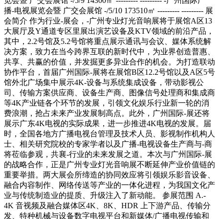
览会暨 广交会展馆 -/5/9 14300㎡ --------- --------- -广州国际广
播-电视展览会暨 广交会展馆 -/5/10 173510㎡ --------- --------- 展
会简介 作为行业-展会，-广州专业灯光音响展将于展馆A区13
大展厅及Y通道专区里展出演艺设备及KTV领域的前沿产品，
其中，2.2号馆及5.2号馆将重点展示通讯与会议、媒体系统解
决方案，致力在当今跨界互联的新时代中，为业界创造普惠、
共享、共赢的价值，并发掘更多异业合作的机会。为打造联动
协作平台，首届广州国际-展将在展馆B区12.2号馆以及A区5号
馆外北广场集中展示4K-设备与系统集成设备，带动影视公
司、传输方案供应商、设备生产商、图像信号处理商和集成商
等4K产业链各个环节的发展，引领文化娱乐行业新一轮的消
费浪潮，抢占未来产业发展制高点。此外，广州国际-展还将
展示广东4K电视的实际成果，进一步推进4K电视的发展。届
时，全国各地方广播电视台管理及技术人员、影视制作机构人
士、相关研究院校的专家学者以及广播-电视设备生产商与-商
将莅临参观，共襄-行业的未来发展之道。本次与广州国际-展
的战略合作，正是广州专业灯光音响展不断延伸产业价值链的
重要举措。两大展会所缔造的协同效应将引领娱乐影音设备、
融合内容制作、网络传送等产业的一体化进程，为我国文化产
业与传统制造业的提质、升级注入了新动能。 参展范围 A.-
4K 音视频及融合媒体区4K、8K、HDR 上下游产品、传输分
发、特种机械与设备数字电视平台和新媒体/广播电视传输和