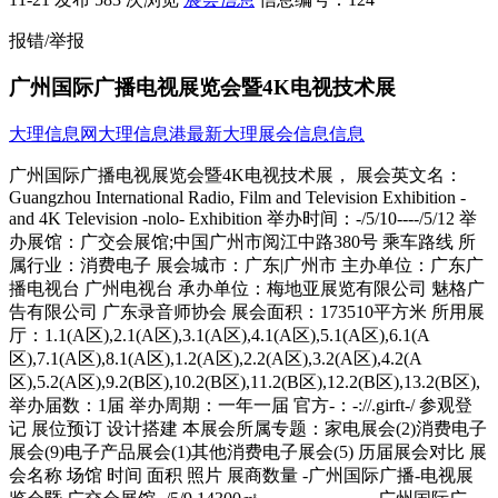
报错/举报
广州国际广播电视展览会暨4K电视技术展
大理信息网
大理信息港
最新大理展会信息信息
广州国际广播电视展览会暨4K电视技术展， 展会英文名：
Guangzhou International Radio, Film and Television Exhibition -
and 4K Television -nolo- Exhibition 举办时间：-/5/10----/5/12 举
办展馆：广交会展馆;中国广州市阅江中路380号 乘车路线 所
属行业：消费电子 展会城市：广东|广州市 主办单位：广东广
播电视台 广州电视台 承办单位：梅地亚展览有限公司 魅格广
告有限公司 广东录音师协会 展会面积：173510平方米 所用展
厅：1.1(A区),2.1(A区),3.1(A区),4.1(A区),5.1(A区),6.1(A
区),7.1(A区),8.1(A区),1.2(A区),2.2(A区),3.2(A区),4.2(A
区),5.2(A区),9.2(B区),10.2(B区),11.2(B区),12.2(B区),13.2(B区),
举办届数：1届 举办周期：一年一届 官方-：-://.girft-/ 参观登
记 展位预订 设计搭建 本展会所属专题：家电展会(2)消费电子
展会(9)电子产品展会(1)其他消费电子展会(5) 历届展会对比 展
会名称 场馆 时间 面积 照片 展商数量 -广州国际广播-电视展