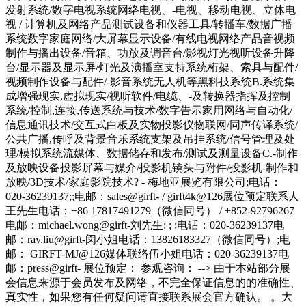
发射系统/数字电视系统网络电视、-电视、移动电视、立体电
视 / 计算机及网络产品测试设备和仪器工具/转播车/数据广播
系统数字家庭网络/大屏幕显示设备/有线电视网络产品音视频
制作与播出设备/音箱、功放及调音台/影视灯光视听设备升降
台/显示器及显示屏/灯光及演播室支持系统桁架、索具与配件/
视频制作设备与配件/-影音系统无人机等黑科技系统B.系统集
成增强现实,虚拟现实/视听软件/电缆、-及转换器指挥及控制
系统/控制,连接,传送系统与技术/数字告示家用网络与自动化/
信息通讯技术/交互式白板及实物投影仪物联网/同声传译系统/
公共广播,传呼及背景音乐系统支架及吊挂系统/信号管理及处
理/模拟系统流媒体、数据储存和发布/测试及测量设备C.-制作
及放映设备投影屏幕与媒介/投影机镜头与附件/投影机-制作和
放映/3D技术/家庭影院技术? - 梅地亚展览有限公司;电话：
020-36239137;;电邮：sales@girft- / girft4k@126展位预定联系人
王先生电话：+86 17817491279（微信同号） / +852-92796267
电邮：michael.wong@girft-刘先生; ; ;电话：020-36239137电
邮：ray.liu@girft-闵小姐电话：13826183327（微信同号）;电
邮： GIRFT-MJ@126媒体联络伍小姐电话：020-36239137电
邮：press@girft- 展位预定： 参观咨询： --> 由于本站部分展
会信息来源于会员发布及网络，不完全保证信息的的准确性、
真实性，如果您有任何疑问请直接联系展会官方确认。 。大