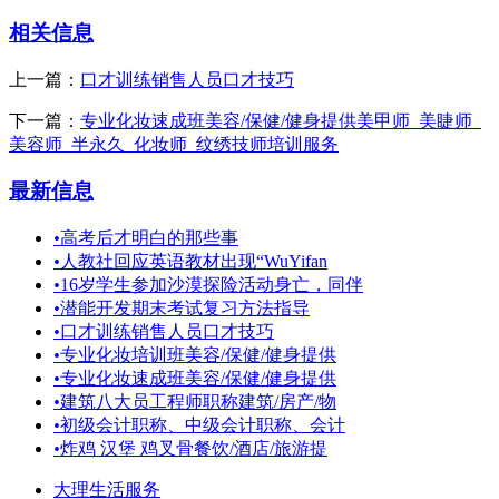
相关信息
上一篇：
口才训练销售人员口才技巧
下一篇：
专业化妆速成班美容/保健/健身提供美甲师_美睫师_
美容师_半永久_化妆师_纹绣技师培训服务
最新信息
•
高考后才明白的那些事
•
人教社回应英语教材出现“WuYifan
•
16岁学生参加沙漠探险活动身亡，同伴
•
潜能开发期末考试复习方法指导
•
口才训练销售人员口才技巧
•
专业化妆培训班美容/保健/健身提供
•
专业化妆速成班美容/保健/健身提供
•
建筑八大员工程师职称建筑/房产/物
•
初级会计职称、中级会计职称、会计
•
炸鸡 汉堡 鸡叉骨餐饮/酒店/旅游提
大理生活服务