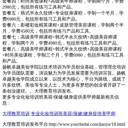
套餐四：时尚美妆课程+高级美甲师课程，学制两个月，学费
2980元，包括所有练习工具和产品。
套餐五：韩式半永久纹绣+专业纹身课程，学制一个半月，学
费6980元，包括所有练习工具和产品。
套餐六：影楼彩妆精英课程+皮肤管理美容课程，学制两个半
月，学费4580元，包括所有练习产品和工具。
套餐七：高级美甲师课程+韩式半永久纹绣+高级美容师课
程，学制两个月，学费4980元，包括所有练习工具和产品。
套餐八：高级美甲师课程+韩式半永久纹绣+高级美容师课程
+时尚美妆课程，学制三个月，学费6980，包括所有练习工具
和产品。
扬帆卓越美妆学院以技术培训为学员创业基础，管理理念培训
为学员团队需要，演说魅力为学员发展需要为培训宗旨。扬帆
卓越美妆学院成立以来，以技术为核心，平台为路线，成就了
许多纹绣、美妆等专业人士，为更多有梦想的创业者开辟了一
条创业捷径。。大理教育培训发布。
更多专业化妆培训班美容/保健/健身提供美甲师最新相关信
息：
大理教育培训
专业化妆培训班美容/保健/健身提供美甲师
大理教育培训发布平台:http://www.youchedai.com/jiaoyu/18.html