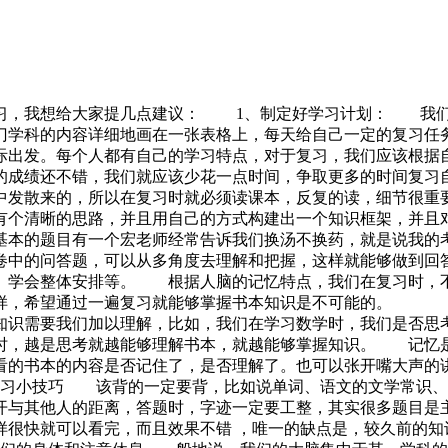
复习，我想给大家提几点建议： 1、制定好学习计划： 我们
门学科的内容详细地画在一张表格上，每天给自己一定的复习任
际出发。每个人都有自己的学习特点，对于复习，我们应该根据
的成绩还不错，我们就应该少花一点时间，争取更多的时间复
中发散来的，所以在复习时就必须读课本，反复的读，细节很重
有个清晰的思路，并且用自己的方式构建出一个知识框架，并且
基本的题目有一个宏老师经常告诉我们换汤不换药，就是说我的
卷中的问答题，可以从多角度去理解和把握，这样就能够做到回
、学会整体安排等。 根据人脑的记忆特点，我们在复习时，
这样，希望通过一遍复习就能够掌握书本知识是不可能的。 
知识需要我们加以理解，比如，我们在学习数学时，我们是否思
时，越是思考就越能够理解书本，就越能够掌握知识。 记忆
看的书本的内容是否记住了，是否理解了。也可以张开嘴大声的
习小技巧 该背的一定要背，比如说单词、语文的文学常识、
开与其他人的距离，答题时，字迹一定要工整，其实很多题目是
很快就可以看完，而且效果不错 ，唯一的缺点是，较久前的知