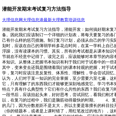
潜能开发期末考试复习方法指导
大理信息网
大理信息港
最新大理教育培训信息
潜能开发期末考试复习方法指导，潜能开发：如何搞好期末
备。因此我们应该制订一个详细的计划表，将每天要复习的各
己有什么样的惩罚措施。制订复习计划，必须从自己的学习实
划时，应该在自己的薄弱学科多花点时间，在某一学科上自己
浮躁，没有读课本的习惯。其实，所有的考试都是从课本知识
节就在不经意中记得了。读完之后，应该能够对本章节的内容
本知识。从整体上把握书本知识有利于我们对于试卷中的一些
其中，变来变去还我是围绕着我们的课本转观的把握，对于试
学，复习时应该注意反复性、体系性、理解性，学会尝试回忆
认为，人们对于某一知识的完全掌握，至少需要六至七遍，
它，只有理解了的东西我们才能够更深刻地感觉它。学习书本
特点？具有什么典型性？它们有什么共性的东西？我们在复习
一段书后，应该抬起头来，好好思考，尝试回忆，看我们刚才
以，在复习的过程中，我们是脑筋动得最快的时期。 4、复
的几门，因为分数差距不是太大，所以主要是靠擅长的科目拉
（你的错题本，或者是上课时错了，用红笔改过的地方），这样