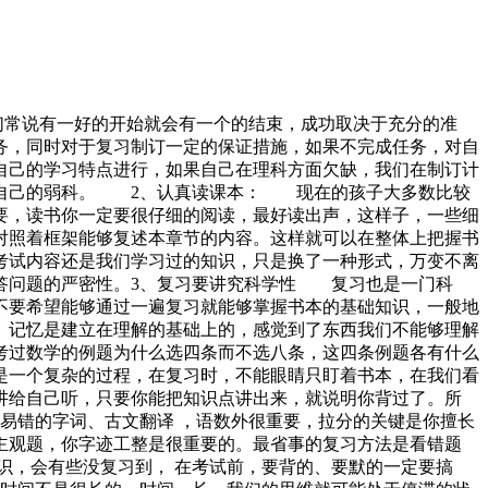
常说有一好的开始就会有一个的结束，成功取决于充分的准
务，同时对于复习制订一定的保证措施，如果不完成任务，对自
自己的学习特点进行，如果自己在理科方面欠缺，我们在制订计
习自己的弱科。 2、认真读课本： 现在的孩子大多数比较
要，读书你一定要很仔细的阅读，最好读出声，这样子，一些细
对照着框架能够复述本章节的内容。这样就可以在整体上把握书
考试内容还是我们学习过的知识，只是换了一种形式，万变不离
答问题的严密性。3、复习要讲究科学性 复习也是一门科
不要希望能够通过一遍复习就能够掌握书本的基础知识，一般地
记忆是建立在理解的基础上的，感觉到了东西我们不能够理解
考过数学的例题为什么选四条而不选八条，这四条例题各有什么
是一个复杂的过程，在复习时，不能眼睛只盯着书本，在我们看
讲给自己听，只要你能把知识点讲出来，就说明你背过了。所
易错的字词、古文翻译 ，语数外很重要，拉分的关键是你擅长
主观题，你字迹工整是很重要的。最省事的复习方法是看错题
识，会有些没复习到， 在考试前，要背的、要默的一定要搞