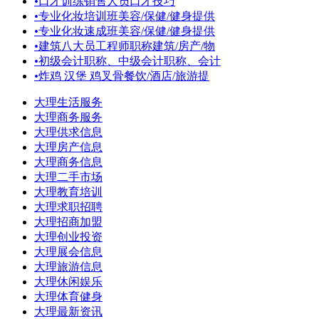
•
口才训练销售人员口才技巧
•
专业化妆培训班美容/保健/健身提供
•
专业化妆速成班美容/保健/健身提供
•
建筑八大员工程师职称建筑/房产/物
•
初级会计职称、中级会计职称、会计
•
炸鸡 汉堡 鸡叉骨餐饮/酒店/旅游提
大理生活服务
大理商务服务
大理供求信息
大理房产信息
大理商务信息
大理二手市场
大理教育培训
大理求职招聘
大理招商加盟
大理创业投资
大理展会信息
大理旅游信息
大理休闲娱乐
大理体育健身
大理最新资讯