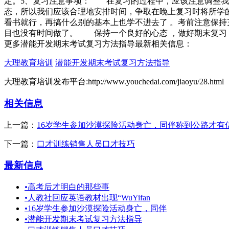
定。5、复习注意事项： 在复习的过程中，应该注意调整我
态，所以我们应该合理地安排时间，争取在晚上复习时将所学
看书就行，再搞什么别的基本上也学不进去了 。考前注意保
目也没有时间做了。 保持一个良好的心态 ，做好期末复习
更多潜能开发期末考试复习方法指导最新相关信息：
大理教育培训
潜能开发期末考试复习方法指导
大理教育培训发布平台:http://www.youchedai.com/jiaoyu/28.html
相关信息
上一篇：
16岁学生参加沙漠探险活动身亡，同伴称到公路才有
下一篇：
口才训练销售人员口才技巧
最新信息
•
高考后才明白的那些事
•
人教社回应英语教材出现“WuYifan
•
16岁学生参加沙漠探险活动身亡，同伴
•
潜能开发期末考试复习方法指导