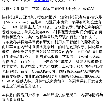
果粉不要期待了：苹果可能放弃在iOS18中提供生成式AI！
快科技3月25日消息，据媒体报道，知名科技记者马克·古尔曼
（Mark Gurman）在最新一期通讯中表示，苹果有可能会放弃
在iOS 18中提供生成式AI服务。古尔曼表示，预计在今年的开
发者大会上，苹果在发布iOS 18时将花费大量时间介绍它如何
看待和整合AI，其中包括苹果认为应该如何整合这种技术。
古尔曼称其得知苹果仍在研究在利用人工智能中的隐私问题，
而且苹果的内部计划将比竞争对手的计划更加保守。因此苹果
最终可能会决定放弃与谷歌等其它公司合作，不在iOS 18中提
供生成式AI服务。上周有媒体报道，苹果与百度公司已达成
合作协议，百度将为iPhone内置的生成式人工智能大模型提供
技术支持。报道指出，苹果生成式人工智能大模型的合作伙伴
包括谷歌、百度、OpenAI等公司。国行版iPhone的AI功能将
由百度提供，而其他市场的AI功能则由谷歌Gemini和OpenAI
ChatGPT提供支持。具体情况究竟如何，等到苹果的开发者大
会上应该就会见分晓了。
本信息由网络用户发布，
本站只提供信息展示，内容详情请与
官方联系确认。