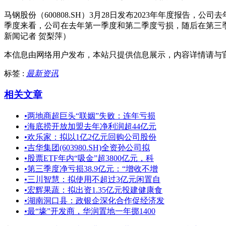
马钢股份（600808.SH）3月28日发布2023年年度报告，公
季度来看，公司在去年第一季度和第二季度亏损，随后在第三
新闻记者 贺梨萍）
本信息由网络用户发布，
本站只提供信息展示，内容详情请与
标签 :
最新资讯
相关文章
•
两地商超巨头“联姻”失败：连年亏损
•
海底捞开放加盟去年净利润超44亿元
•
欢乐家：拟以1亿2亿元回购公司股份
•
吉华集团(603980.SH)全资孙公司拟
•
股票ETF年内“吸金”超3800亿元，科
•
第三季度净亏损38.9亿元：“增收不增
•
三川智慧：拟使用不超过3亿元闲置自
•
宏辉果蔬：拟出资1.35亿元投建健康食
•
湖南洞口县：政银企深化合作促经济发
•
最“壕”开发商，华润置地一年掷1400