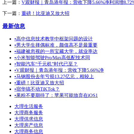
上一篇：
V观财报｜青岛港年报：营收下降5.66%净利润增8.72
下一篇：
重磅！比亚迪又放大招
最新信息
•
高中信息技术教学中框架问题的设计
•
男大学生择偶标准，颜值高不是最重要
•
福建被忽视的一所宝藏大学，就业率达
•
小米智能驾驶Pro/Max高低配技术同
•
智能汽车“千元机”时代已至？
•
V观财报｜青岛港年报：营收下降5.66%净
•
马钢股份去年亏损13.27亿元，相较上
•
重磅！比亚迪又放大招
•
宿华搞不动TiKTok？
•
果粉不要期待了：苹果可能放弃在iOS1
大理生活服务
大理商务服务
大理供求信息
大理房产信息
大理商务信息