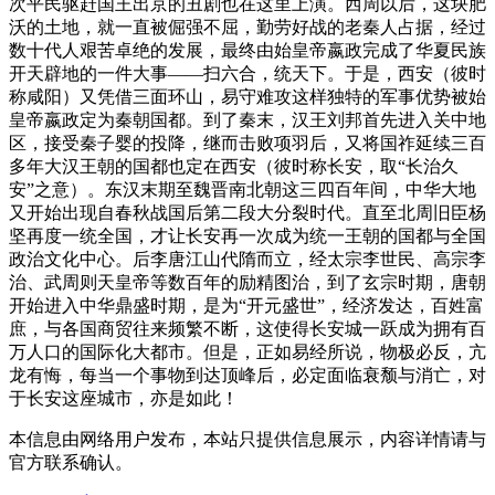
次平民驱赶国王出京的丑剧也在这里上演。西周以后，这块肥
沃的土地，就一直被倔强不屈，勤劳好战的老秦人占据，经过
数十代人艰苦卓绝的发展，最终由始皇帝嬴政完成了华夏民族
开天辟地的一件大事——扫六合，统天下。于是，西安（彼时
称咸阳）又凭借三面环山，易守难攻这样独特的军事优势被始
皇帝嬴政定为秦朝国都。到了秦末，汉王刘邦首先进入关中地
区，接受秦子婴的投降，继而击败项羽后，又将国祚延续三百
多年大汉王朝的国都也定在西安（彼时称长安，取“长治久
安”之意）。东汉末期至魏晋南北朝这三四百年间，中华大地
又开始出现自春秋战国后第二段大分裂时代。直至北周旧臣杨
坚再度一统全国，才让长安再一次成为统一王朝的国都与全国
政治文化中心。后李唐江山代隋而立，经太宗李世民、高宗李
治、武周则天皇帝等数百年的励精图治，到了玄宗时期，唐朝
开始进入中华鼎盛时期，是为“开元盛世”，经济发达，百姓富
庶，与各国商贸往来频繁不断，这使得长安城一跃成为拥有百
万人口的国际化大都市。但是，正如易经所说，物极必反，亢
龙有悔，每当一个事物到达顶峰后，必定面临衰颓与消亡，对
于长安这座城市，亦是如此！
本信息由网络用户发布，
本站只提供信息展示，内容详情请与
官方联系确认。