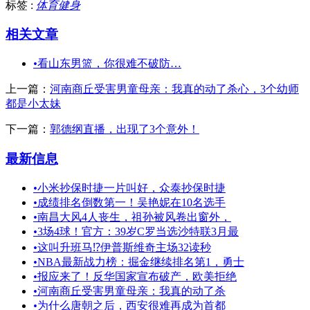
标签 :
体育健身
相关文章
•
看山东男篮，你很难不破防…
上一篇：
河南商丘受害男童母亲：我真的动了杀心，3个幼师
都是小太妹
下一篇：
郭德纲直播，出现了3个意外！
最新信息
•
小米抄保时捷一片叫好，众泰抄保时捷
•
成绩排名倒数第一！吴艳妮在10名选手
•
南昌大风4人丧生，祖孙被风卷出窗外，
•
3场4球！官方：39岁C罗当选沙特联3月最
•
这叫升班马⁉️伊普斯维奇主场32读秒
•
NBA最新战力榜：掘金继续排名第1，勇士
•
报应来了！反华国家宣布破产，欧美拒绝
•
河南商丘受害男童母亲：我真的动了杀
•
为什么唐朝之后，西安很难再成为首都