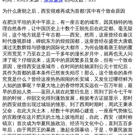
为什么唐朝之后，西安很难再成为首都?其中有个致命原因
在肥沃平坦的关中平原上，有一座古老的城市。因其独特的地
理自然条件，让中国历史上十数个王朝先后在此定都。毫无疑
问，这个地方就是千年古都——西安。然而，这座曾经在秦汉
时代傲视群雄，睥睨东方的煌煌国都，这座曾经在盛世大唐载
满过无数辉煌与骄傲的国际化大都市，为何会随着唐王朝的覆
灭而荒芜？乃至在之后一千多年的漫长岁月中，就再也无人问
津了呢？仔细说来，这其中的原因繁多且复杂，但有一个致命
原因，使得西安这座城市，在时间的轮轴滚到公元十世纪后，
其作为首都的基本条件已然丧失殆尽！那么，这个致命的条件
究竟是什么？曾经这座热热闹闹的长安城，又发生过哪些鲜为
人知的故事呢？华夏大地上的香饽饽其实远在一百万年前，最
早的原始人类——蓝田人就在此繁衍生息；而到了距今七千年
前的时候，仰韶文化得到蓬勃发展，根据考古证据显示，那时
的西安就曾出现过城垣的雏形。到了西周时期时，周武王秉承
父命，在此大兴土木，经数十年的精心建造，一座座气势恢弘
的宫殿便在这片肥沃的土地上拔地而起，自此，西安（彼时称
镐京）首次成为华夏民族政治、经济与文化中心，直到五百多
年后，由于周厉王的暴政，激起全国暴动，于是，华夏民族首