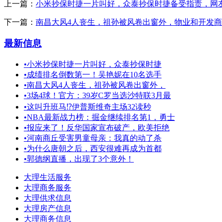
上一篇：
小米抄保时捷一片叫好，众泰抄保时捷备受指责，网
下一篇：
南昌大风4人丧生，祖孙被风卷出窗外，物业和开发
最新信息
•
小米抄保时捷一片叫好，众泰抄保时捷
•
成绩排名倒数第一！吴艳妮在10名选手
•
南昌大风4人丧生，祖孙被风卷出窗外，
•
3场4球！官方：39岁C罗当选沙特联3月最
•
这叫升班马⁉️伊普斯维奇主场32读秒
•
NBA最新战力榜：掘金继续排名第1，勇士
•
报应来了！反华国家宣布破产，欧美拒绝
•
河南商丘受害男童母亲：我真的动了杀
•
为什么唐朝之后，西安很难再成为首都
•
郭德纲直播，出现了3个意外！
大理生活服务
大理商务服务
大理供求信息
大理房产信息
大理商务信息