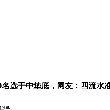
0名选手中垫底，网友：四流水
准选手