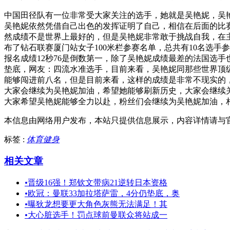
中国田径队有一位非常受大家关注的选手，她就是吴艳妮，吴
吴艳妮依然凭借自己出色的发挥证明了自己，相信在后面的比
然成绩不是世界上最好的，但是吴艳妮非常敢于挑战自我，在
布了钻石联赛厦门站女子100米栏参赛名单，总共有10名选手
报名成绩12秒76是倒数第一，除了吴艳妮成绩最差的法国选手
垫底，网友：四流水准选手，目前来看，吴艳妮同那些世界顶
能够闯进前八名，但是目前来看，这样的成绩是非常不现实的
大家会继续为吴艳妮加油，希望她能够刷新历史，大家会继续
大家希望吴艳妮能够全力以赴，粉丝们会继续为吴艳妮加油，
本信息由网络用户发布，
本站只提供信息展示，内容详情请与
标签 :
体育健身
相关文章
•
晋级16强！郑钦文带病21逆转日本资格
•
欧冠：曼联33加拉塔萨雷，4分仍垫底，奥
•
曝狄龙想要更大角色灰熊无法满足！其
•
大心脏选手！罚点球前曼联众将站成一