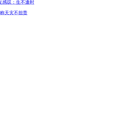
友感叹：生不逢时
商称天灾不担责